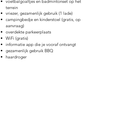
voetbalgoaltjes en badmintonset op het
terrein
vriezer, gezame
n
lijk gebruik
(
1 lade)
campingbedje en kinderstoel (gratis, op
aanvraag)
overdekte parkeerplaats
WiFi (gratis)
informatie app die je vooraf ontvangt
gezamenlijk gebruik BBQ
haardroger
Check in vanaf 15.00 uur. Vertrek vóór
09.00 uur.
Aanbetaling van 30% bij boeking en
het resterende bedrag 6 weken voor
aankomst.
Mogelijkheid tot het opladen van je
elektrische of hybride auto tegen