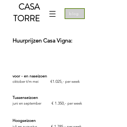
CASA
blog
TORRE
Huurprijzen Casa Vigna:
2026
voor - en naseizoen
€1.025,-
​oktober t/m mei
per week
Tussenseizoen
€ 1.350,-
​j
uni en septembe
r
per week
Hoogseizoen
j
€ 1.785,-
uli en augustus
per week