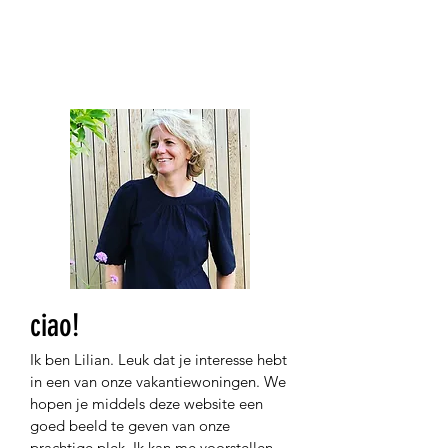
betaling van je verbruik achteraf.
Voor huisdieren hebben wij helaas
geen plek.
ciao!
I
k
ben Lilian. Leuk dat je interesse hebt
in een van onze vakantiewoningen. We
hopen je
middels de
ze
website een
goed beeld te geven van onze
prachtige plek. I
k kan me voorstellen