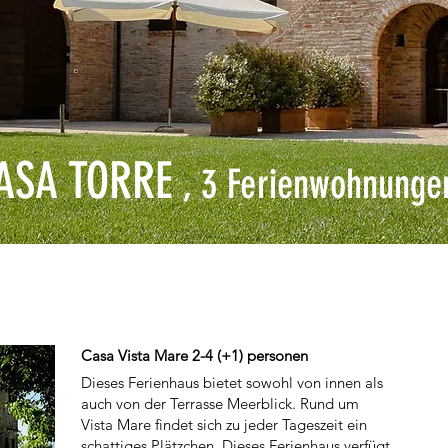
ASA TORRE
, 3
Ferienwohnunge
Casa Vista Mare 2-4 (+1) personen
Dieses Ferienhaus bietet sowohl von innen als
auch von der Terrasse Meerblick. Rund um
Vista Mare findet sich zu jeder Tageszeit ein
schattiges Plätzchen. Dieses Ferienhaus verfügt