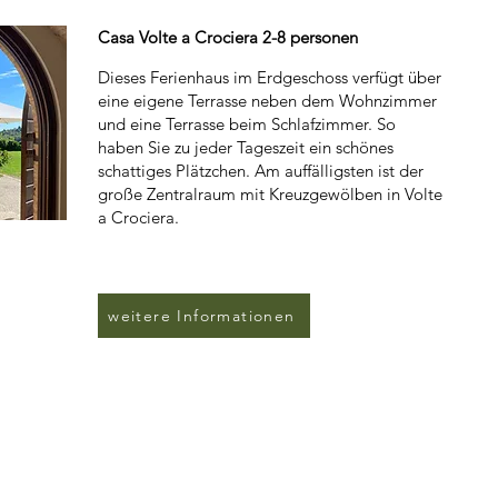
Casa Volte a Crociera 2-8 personen
Dieses Ferienhaus im Erdgeschoss verfügt über
eine eigene Terrasse neben dem Wohnzimmer
und eine Terrasse beim Schlafzimmer. So
haben Sie zu jeder Tageszeit ein schönes
schattiges Plätzchen. Am auffälligsten ist der
große Zentralraum mit Kreuzgewölben in Volte
a Crociera.
weitere Informationen
Ripatransone
Tel: +316-55834374
Le Marche
email:
casatorreripatransone@gmai